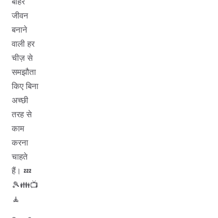
बाहर
जीवन
बनाने
वाली हर
चीज़ से
समझौता
किए बिना
अच्छी
तरह से
काम
करना
चाहते
हैं। 💤
🎾👪📺
🧘