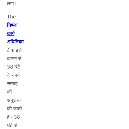
लगा।
The
निष्पक्ष
कार्य
अधिनियम
ठीक इसी
कारण से
38 घंटे
के कार्य
सप्ताह
की
अनुशंसा
की जाती
है। 38
घंटे से