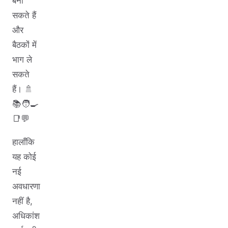
बना
सकते हैं
और
बैठकों में
भाग ले
सकते
हैं। 🚿
📚🧑‍🍳
📑💬
हालाँकि
यह कोई
नई
अवधारणा
नहीं है,
अधिकांश