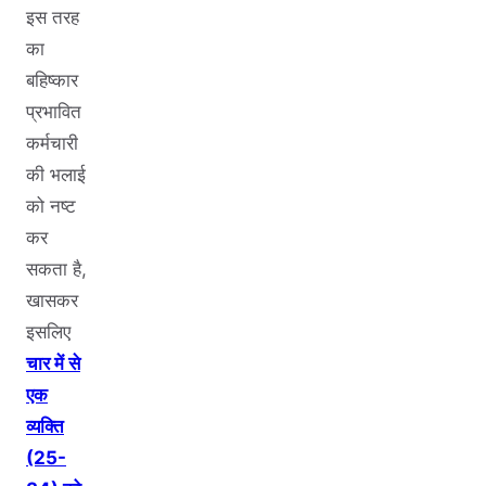
इस तरह
का
बहिष्कार
प्रभावित
कर्मचारी
की भलाई
को नष्ट
कर
सकता है,
खासकर
इसलिए
चार में से
एक
व्यक्ति
(25-