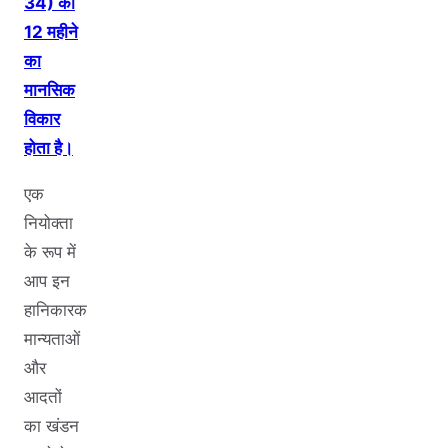
34) को
12 महीने
का
मानसिक
विकार
होता है।
एक
नियोक्ता
के रूप में
आप इन
हानिकारक
मान्यताओं
और
आदतों
का खंडन