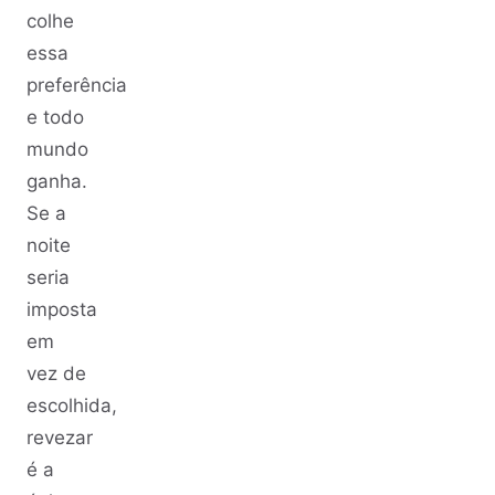
colhe
essa
preferência
e todo
mundo
ganha.
Se a
noite
seria
imposta
em
vez de
escolhida,
revezar
é a