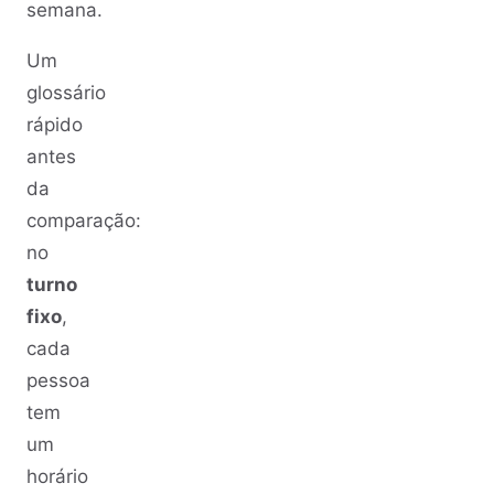
semana.
Um
glossário
rápido
antes
da
comparação:
no
turno
fixo
,
cada
pessoa
tem
um
horário