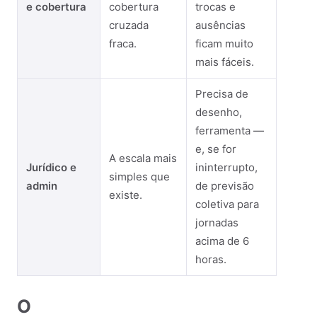
e cobertura
cobertura
trocas e
cruzada
ausências
fraca.
ficam muito
mais fáceis.
Precisa de
desenho,
ferramenta —
e, se for
A escala mais
Jurídico e
ininterrupto,
simples que
admin
de previsão
existe.
coletiva para
jornadas
acima de 6
horas.
O