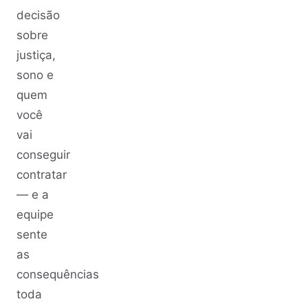
decisão
sobre
justiça,
sono e
quem
você
vai
conseguir
contratar
— e a
equipe
sente
as
consequências
toda