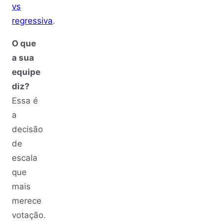
vs
regressiva
.
O que
a sua
equipe
diz?
Essa é
a
decisão
de
escala
que
mais
merece
votação.