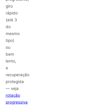
giro
rápido
(até 3
do
mesmo
tipo)
ou
bem
lento,
e
recuperação
protegida
— veja
rotação
progressiva