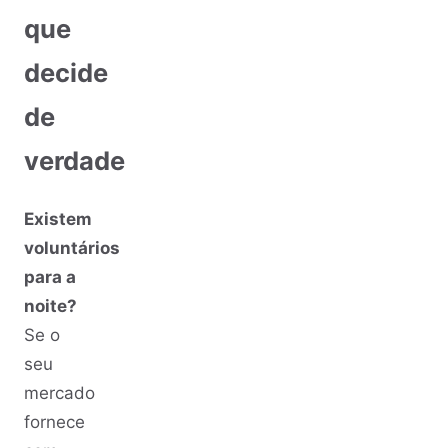
que
decide
de
verdade
Existem
voluntários
para a
noite?
Se o
seu
mercado
fornece