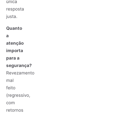
única
resposta
justa.
Quanto
a
atenção
importa
para a
segurança?
Revezamento
mal
feito
(regressivo,
com
retornos