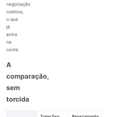
negociação
coletiva,
o que
já
entra
na
conta.
A
comparação,
sem
torcida
Turno fixo
Revezamento