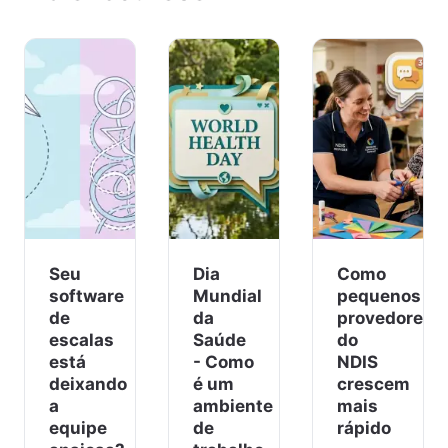
Seu
Dia
Como
software
Mundial
pequenos
de
da
provedores
escalas
Saúde
do
está
- Como
NDIS
deixando
é um
crescem
a
ambiente
mais
equipe
de
rápido