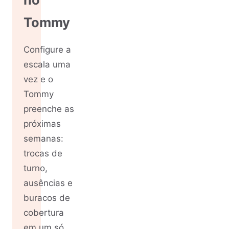
Tommy
Configure a
escala uma
vez e o
Tommy
preenche as
próximas
semanas:
trocas de
turno,
ausências e
buracos de
cobertura
em um só