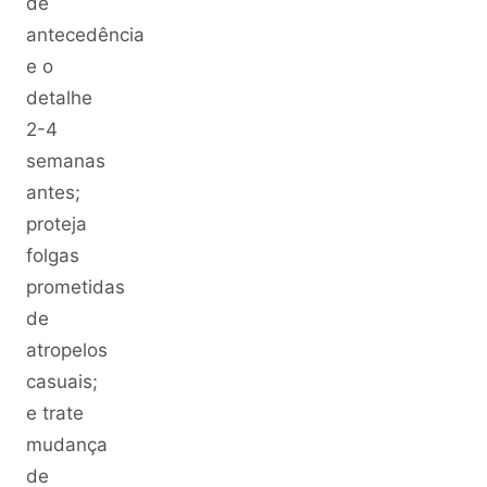
de
antecedência
e o
detalhe
2-4
semanas
antes;
proteja
folgas
prometidas
de
atropelos
casuais;
e trate
mudança
de