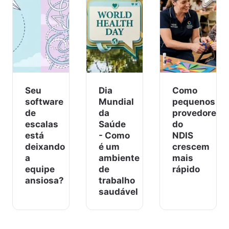
Seu
Dia
Como
software
Mundial
pequenos
de
da
provedores
escalas
Saúde
do
está
- Como
NDIS
deixando
é um
crescem
a
ambiente
mais
equipe
de
rápido
ansiosa?
trabalho
saudável