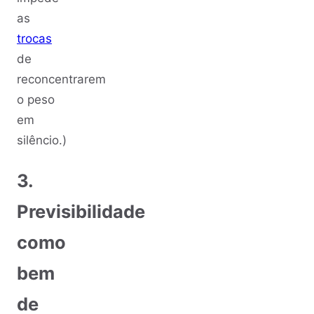
as
trocas
de
reconcentrarem
o peso
em
silêncio.)
3.
Previsibilidade
como
bem
de