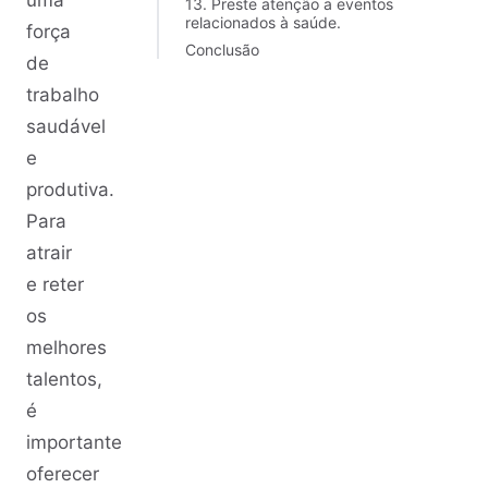
uma
13. Preste atenção a eventos
relacionados à saúde.
força
Conclusão
de
trabalho
saudável
e
produtiva.
Para
atrair
e reter
os
melhores
talentos,
é
importante
oferecer