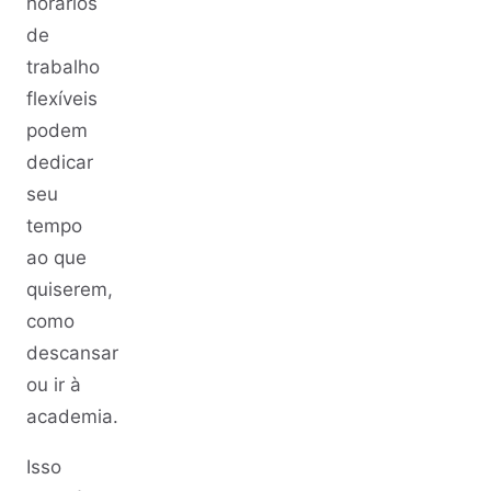
horários
de
trabalho
flexíveis
podem
dedicar
seu
tempo
ao que
quiserem,
como
descansar
ou ir à
academia.
Isso