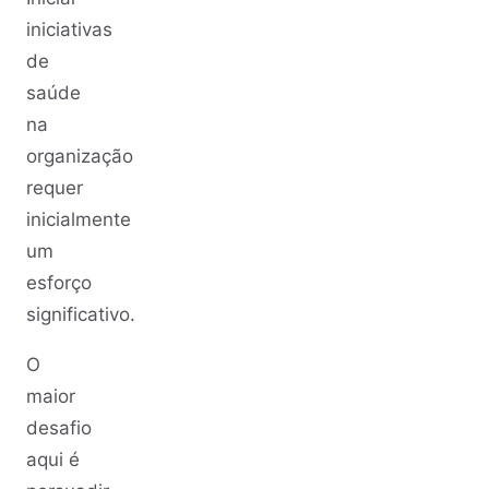
iniciativas
de
saúde
na
organização
requer
inicialmente
um
esforço
significativo.
O
maior
desafio
aqui é