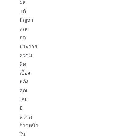
ผล
แก้
ปัญหา
และ
จุด
ประกาย
ความ
คิด
เบื้อง
หลัง
คุณ
เคย
มี
ความ
ก้าวหน้า
ใน