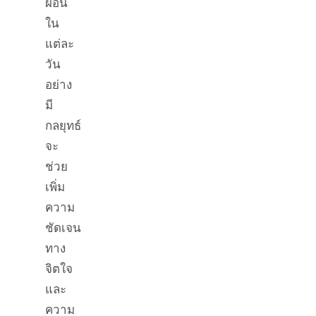
ผ่อน
ใน
แต่ละ
วัน
อย่าง
มี
กลยุทธ์
จะ
ช่วย
เพิ่ม
ความ
ชัดเจน
ทาง
จิตใจ
และ
ความ