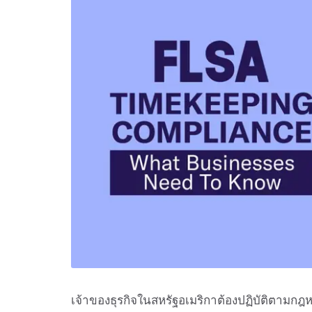
เจ้าของธุรกิจในสหรัฐอเมริกาต้องปฏิบัติตามก