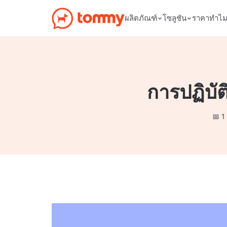
ผลิตภัณฑ์
โซลูชัน
ราคา
ทำไ
การปฏิบั
1