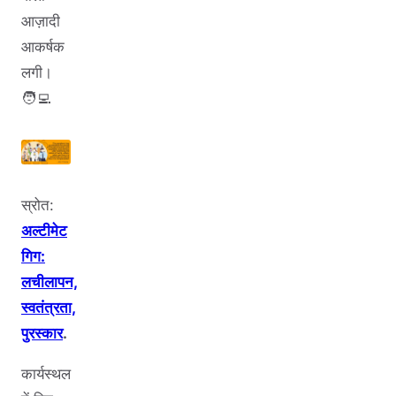
आज़ादी
आकर्षक
लगी।
🧑‍💻
स्रोत:
अल्टीमेट
गिग:
लचीलापन,
स्वतंत्रता,
पुरस्कार
.
कार्यस्थल