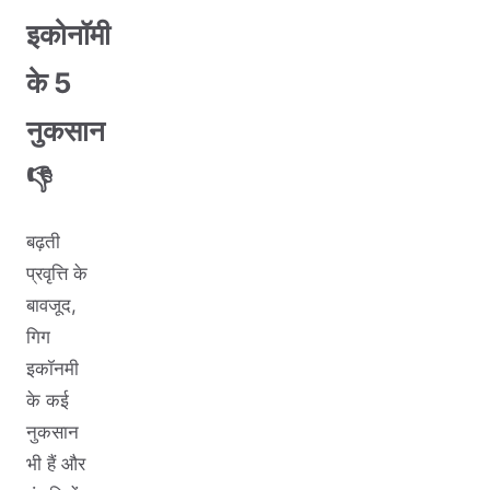
इकोनॉमी
के 5
नुकसान
👎
बढ़ती
प्रवृत्ति के
बावजूद,
गिग
इकॉनमी
के कई
नुकसान
भी हैं और