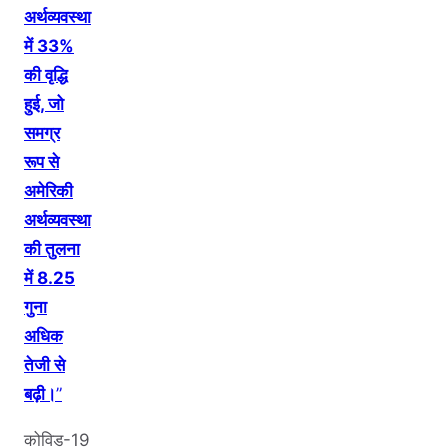
अर्थव्यवस्था
में 33%
की वृद्धि
हुई, जो
समग्र
रूप से
अमेरिकी
अर्थव्यवस्था
की तुलना
में 8.25
गुना
अधिक
तेजी से
बढ़ी।
”
कोविड-19