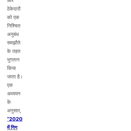
और
ठेकेदारों
को एक
निश्चित
अनुबंध
समझौते
के तहत
भुगतान
किया
जाता है।
एक
अध्ययन
के
अनुसार,
“2020
में गिग