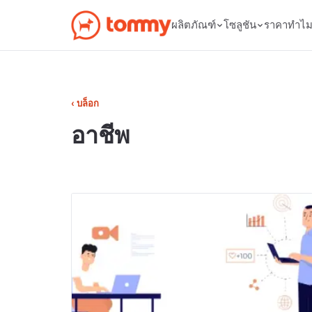
ผลิตภัณฑ์
โซลูชัน
ราคา
ทำไ
‹ บล็อก
อาชีพ