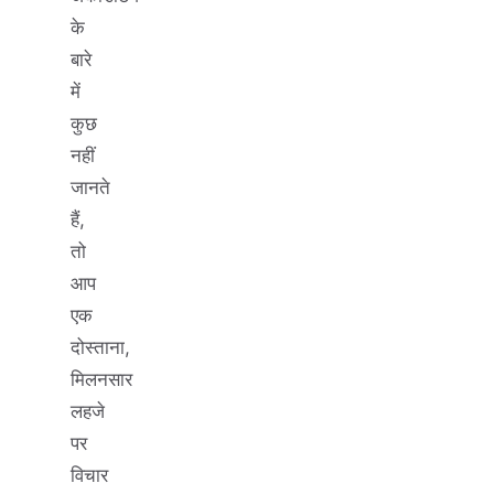
के
बारे
में
कुछ
नहीं
जानते
हैं,
तो
आप
एक
दोस्ताना,
मिलनसार
लहजे
पर
विचार