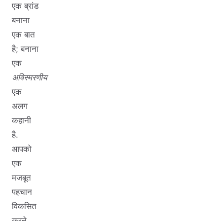
एक ब्रांड
बनाना
एक बात
है; बनाना
एक
अविस्मरणीय
एक
अलग
कहानी
है.
आपको
एक
मजबूत
पहचान
विकसित
करने