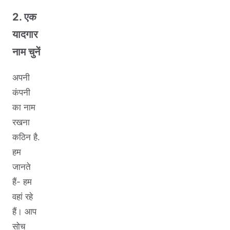
2. एक
यादगार
नाम चुनें
अपनी
कंपनी
का नाम
रखना
कठिन है.
हम
जानते
हैं- हम
वहां रहे
हैं। आप
सोच