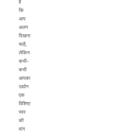
है
कि
आप
अलग
दिखना
चाहें,
लेकिन
कभी-
कभी
आपका
उद्योग
एक
विशिष्ट
स्वर
की
मांग