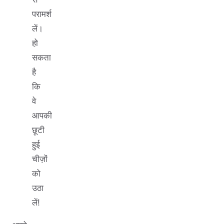
परामर्श
लें।
हो
सकता
है
कि
वे
आपकी
छूटी
हुई
चीज़ों
को
उठा
लें!