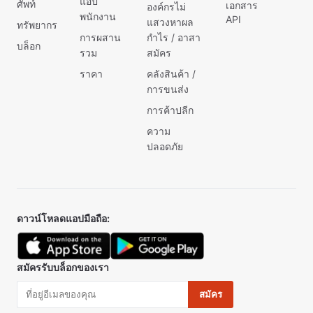
แอป
ศัพท์
เอกสาร
องค์กรไม่
พนักงาน
API
แสวงหาผล
ทรัพยากร
การผสาน
กำไร / อาสา
บล็อก
รวม
สมัคร
ราคา
คลังสินค้า /
การขนส่ง
การค้าปลีก
ความ
ปลอดภัย
ดาวน์โหลดแอปมือถือ:
สมัครรับบล็อกของเรา
สมัคร