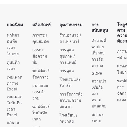
ยอดนิยม
ผลิตภัณฑ์
อุตสาหกรรม
การ
โซลูช
สนับสนุน
ตาม
นาฬิกา
ภาพรวม
ร้านอาหาร /
ควา
คำถามที่
ต้อง
บันทึก
คุณสมบัติ
คาเฟ่ / บาร์
พบบ่อย
เวลา
การส่ง
การดูแล
การร
เกี่ยวกับ
โมบาย
ข้อความ
สุขภาพ /
พนัก
การจัด
ตู้บันทึก
ทีม
การแพทย์
ตาราง
แรงง
เวลา
ซอฟต์แวร์
การดูแล
โมบา
GDPR
เทมเพลต
จัดตาราง
โรงแรมและ
ซอฟต์
ความน่า
ตาราง
เวลาและ
รีสอร์ต
การ
เชื่อถือ
Excel
การเข้า
จัดกา
และ
การจัดการสิ่ง
เทมเพลต
ร่วม
แรงง
ความ
อำนวยความ
ใบบันทึก
ปลอดภัย
ซอฟต์แวร์
สะดวก
เวลา
ใบบันทึก
สถานะ
Excel
โรงเรียน /
เวลา
ระบบ
วิทยาลัย
อภิธาน