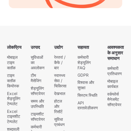
लोकप्रिय
उत्पाद
उद्योग
सहायता
आवश्यकता
के अनुसार
मोबाइल
सुविधाओं
रेस्तरां /
कर्मचारी
समाधान
टाइम
का
कैफे /
शेड्यूलिंग
क्लॉक
अवलोकन
बार
FAQ
कर्मचारी
प्रतिधारण
GDPR
टाइम
टीम
स्वास्थ्य
क्लॉक
मैसेजिंग
सेवा /
मोबाइल
विश्वास और
कियोस्क
चिकित्सा
कार्यबल
सुरक्षा
शेड्यूलिंग
Excel
सॉफ्टवेयर
देखभाल
वर्कफोर्स
सिस्टम स्थिति
शेड्यूलिंग
मैनेजमेंट
समय और
होटल
API
टेम्पलेट
सॉफ्टवेयर
उपस्थिति
और
दस्तावेज़ीकरण
Excel
रिसॉर्ट
टाइमशीट
टाइमशीट
सॉफ्टवेयर
सुविधा
टेम्पलेट
प्रबंधन
कर्मचारी
शब्दावली