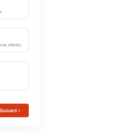
r.
os clients.
Suivant ›