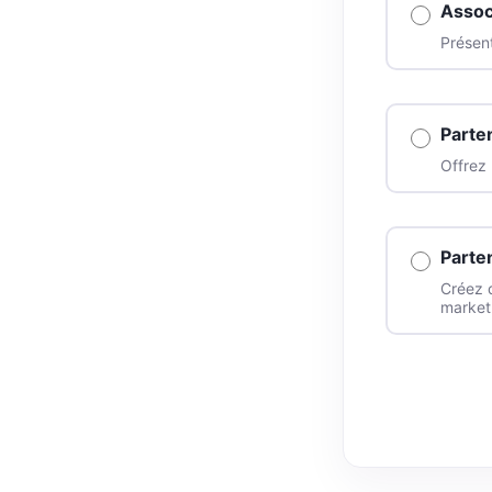
Assoc
Présent
Parte
Offrez 
Parte
Créez 
market