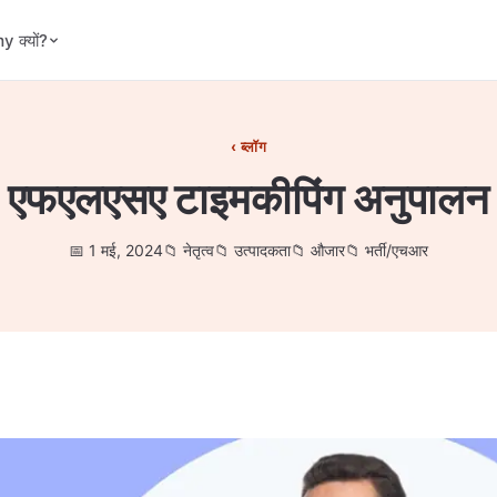
 क्यों?
ब्लॉग
एफएलएसए टाइमकीपिंग अनुपालन
1 मई, 2024
नेतृत्व
उत्पादकता
औजार
भर्ती/एचआर