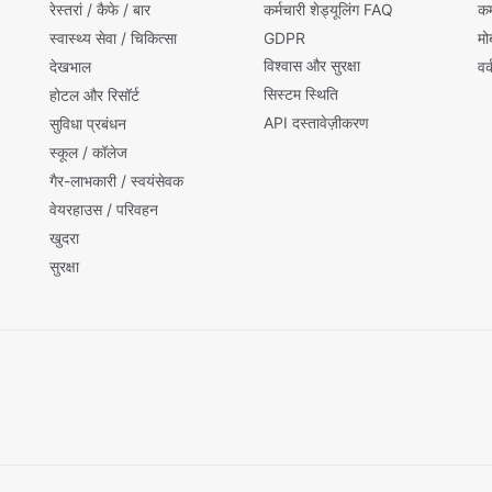
रेस्तरां / कैफे / बार
कर्मचारी शेड्यूलिंग FAQ
कर
स्वास्थ्य सेवा / चिकित्सा
GDPR
मो
विश्वास और सुरक्षा
देखभाल
वर
सिस्टम स्थिति
होटल और रिसॉर्ट
API दस्तावेज़ीकरण
सुविधा प्रबंधन
स्कूल / कॉलेज
गैर-लाभकारी / स्वयंसेवक
वेयरहाउस / परिवहन
खुदरा
सुरक्षा