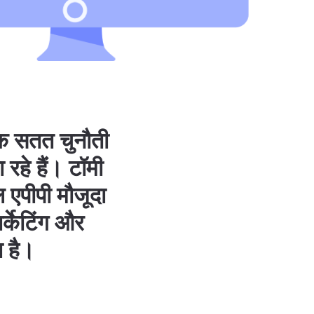
एक सतत चुनौती
हे हैं। टॉमी
एपीपी मौजूदा
र्केटिंग और
ा है।