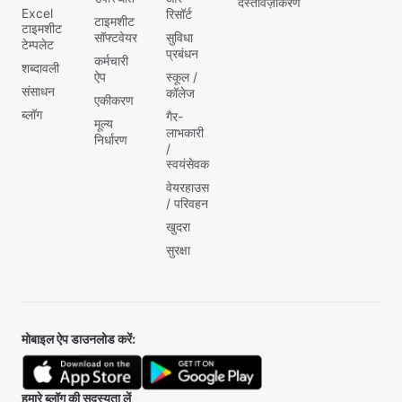
दस्तावेज़ीकरण
Excel
रिसॉर्ट
टाइमशीट
टाइमशीट
सॉफ्टवेयर
सुविधा
टेम्पलेट
प्रबंधन
कर्मचारी
शब्दावली
ऐप
स्कूल /
संसाधन
कॉलेज
एकीकरण
ब्लॉग
गैर-
मूल्य
लाभकारी
निर्धारण
/
स्वयंसेवक
वेयरहाउस
/ परिवहन
खुदरा
सुरक्षा
मोबाइल ऐप डाउनलोड करें:
हमारे ब्लॉग की सदस्यता लें