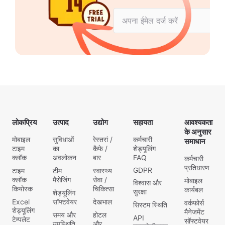
लोकप्रिय
उत्पाद
उद्योग
सहायता
आवश्यकता
के अनुसार
मोबाइल
सुविधाओं
रेस्तरां /
कर्मचारी
समाधान
टाइम
का
कैफे /
शेड्यूलिंग
क्लॉक
अवलोकन
बार
FAQ
कर्मचारी
प्रतिधारण
GDPR
टाइम
टीम
स्वास्थ्य
क्लॉक
मैसेजिंग
सेवा /
मोबाइल
विश्वास और
कियोस्क
चिकित्सा
कार्यबल
सुरक्षा
शेड्यूलिंग
Excel
सॉफ्टवेयर
देखभाल
वर्कफोर्स
सिस्टम स्थिति
शेड्यूलिंग
मैनेजमेंट
समय और
होटल
API
टेम्पलेट
सॉफ्टवेयर
उपस्थिति
और