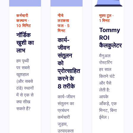
कर्मचारी
नीचे
मुफ़्त टूल ·
कल्याण ·
लटकता
1 मिनट
10 मिनिट
फल · 5
Tommy
मिनट
नॉर्डिक
ROI
कार्य-
खुशी का
कैलकुलेटर
जीवन
लाभ
संतुलन
मैनुअल
हम पृथ्वी
को
रोस्टरिंग
पर सबसे
हर साल
प्रोत्साहित
खुशहाल
कितने घंटे
करने के
(और सबसे
और पैसे
8 तरीके
ठंडे) स्थानों
लेती है:
में से एक से
कार्य-जीवन
आपके
क्या सीख
संतुलन का
आँकड़े, एक
सकते हैं?
प्रबंधन
मिनट, बिना
कर्मचारी
ईमेल।
जुड़ाव,
उत्पादकता